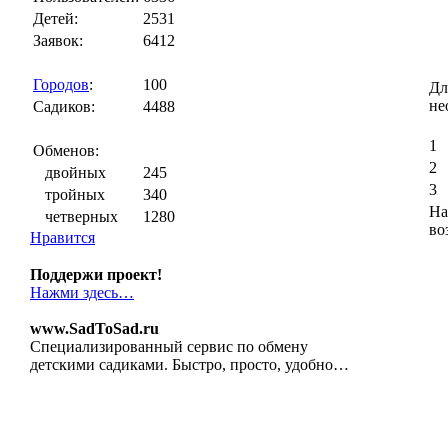
Детей:
2531
Заявок:
6412
Городов
:
100
Дл
не
Садиков:
4488
1
Обменов:
2
двойных
245
3
тройных
340
На
четверных
1280
во
Нравится
Поддержи проект!
Нажми здесь…
www.SadToSad.ru
Специализированный сервис по обмену
детскими садиками. Быстро, просто, удобно…